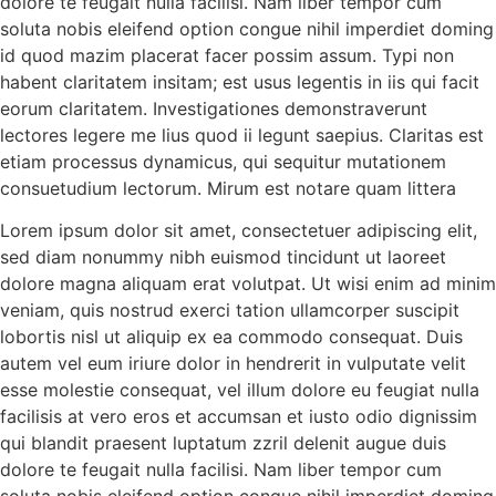
dolore te feugait nulla facilisi. Nam liber tempor cum
soluta nobis eleifend option congue nihil imperdiet doming
id quod mazim placerat facer possim assum. Typi non
habent claritatem insitam; est usus legentis in iis qui facit
eorum claritatem. Investigationes demonstraverunt
lectores legere me lius quod ii legunt saepius. Claritas est
etiam processus dynamicus, qui sequitur mutationem
consuetudium lectorum. Mirum est notare quam littera
Lorem ipsum dolor sit amet, consectetuer adipiscing elit,
sed diam nonummy nibh euismod tincidunt ut laoreet
dolore magna aliquam erat volutpat. Ut wisi enim ad minim
veniam, quis nostrud exerci tation ullamcorper suscipit
lobortis nisl ut aliquip ex ea commodo consequat. Duis
autem vel eum iriure dolor in hendrerit in vulputate velit
esse molestie consequat, vel illum dolore eu feugiat nulla
facilisis at vero eros et accumsan et iusto odio dignissim
qui blandit praesent luptatum zzril delenit augue duis
dolore te feugait nulla facilisi. Nam liber tempor cum