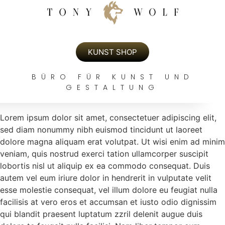
KUNST SHOP
BÜRO FÜR KUNST UND
THE FUTURE OF ONLINE AND
GESTALTUNG
MOBILE BANKING
Lorem ipsum dolor sit amet, consectetuer adipiscing elit,
sed diam nonummy nibh euismod tincidunt ut laoreet
dolore magna aliquam erat volutpat. Ut wisi enim ad minim
veniam, quis nostrud exerci tation ullamcorper suscipit
lobortis nisl ut aliquip ex ea commodo consequat. Duis
autem vel eum iriure dolor in hendrerit in vulputate velit
esse molestie consequat, vel illum dolore eu feugiat nulla
facilisis at vero eros et accumsan et iusto odio dignissim
qui blandit praesent luptatum zzril delenit augue duis