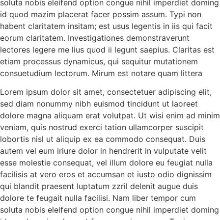
soluta nobis eleifend option congue nihil imperdiet doming
id quod mazim placerat facer possim assum. Typi non
habent claritatem insitam; est usus legentis in iis qui facit
eorum claritatem. Investigationes demonstraverunt
lectores legere me lius quod ii legunt saepius. Claritas est
etiam processus dynamicus, qui sequitur mutationem
consuetudium lectorum. Mirum est notare quam littera
Lorem ipsum dolor sit amet, consectetuer adipiscing elit,
sed diam nonummy nibh euismod tincidunt ut laoreet
dolore magna aliquam erat volutpat. Ut wisi enim ad minim
veniam, quis nostrud exerci tation ullamcorper suscipit
lobortis nisl ut aliquip ex ea commodo consequat. Duis
autem vel eum iriure dolor in hendrerit in vulputate velit
esse molestie consequat, vel illum dolore eu feugiat nulla
facilisis at vero eros et accumsan et iusto odio dignissim
qui blandit praesent luptatum zzril delenit augue duis
dolore te feugait nulla facilisi. Nam liber tempor cum
soluta nobis eleifend option congue nihil imperdiet doming